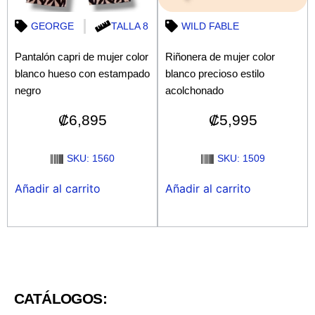
GEORGE
TALLA 8
WILD FABLE
Pantalón capri de mujer color
Riñonera de mujer color
blanco hueso con estampado
blanco precioso estilo
negro
acolchonado
₡
6,895
₡
5,995
SKU: 1560
SKU: 1509
Añadir al carrito
Añadir al carrito
CATÁLOGOS: