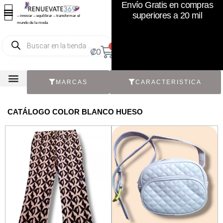
Envío Gratis en compras
superiores a 20 mil
– innovar – equilibrar – transformar el
mundo de la moda
0
₡
0
MARCAS
CARACTERISTICA
TODOS LOS CATÁLOGOS
RECIÉN NACIDO / BEBÉ
ACCESORIOS DE SEGUNDA MANO
CON ETIQUETA ORIGINAL
CATÁLOGO COLOR BLANCO HUESO