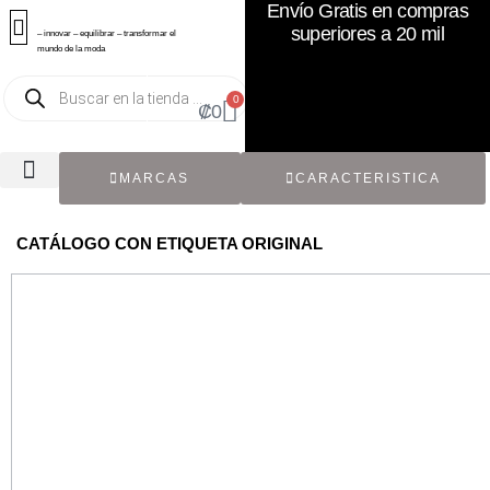
Envío Gratis en compras
superiores a 20 mil
– innovar – equilibrar – transformar el
mundo de la moda
0
₡
0
MARCAS
CARACTERISTICA
TODOS LOS CATÁLOGOS
RECIÉN NACIDO / BEBÉ
ACCESORIOS DE SEGUNDA MANO
CON ETIQUETA ORIGINAL
CATÁLOGO CON ETIQUETA ORIGINAL