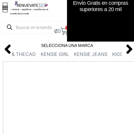
Envío Gratis en compras
superiores a 20 mil
– innovar – equilibrar – transformar el
mundo de la moda
0
₡
0
SELECCIONA UNA MARCA
KEM & THECAD
KENSIE GIRL
KENSIE JEANS
KIGOD