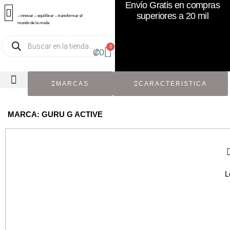
Envío Gratis en compras
superiores a 20 mil
– innovar – equilibrar – transformar el
mundo de la moda
0
₡
0
MARCAS
CARACTERISTICA
TODOS LOS CATÁLOGOS
RECIÉN NACIDO / BEBÉ
ACCESORIOS DE SEGUNDA MANO
CON ETIQUETA ORIGINAL
MARCA: GURU G ACTIVE
L