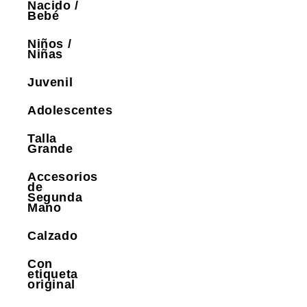
Nacido /
Bebé
Niños /
Niñas
Juvenil
Adolescentes
Talla
Grande
Accesorios
de
Segunda
Mano
Calzado
Con
etiqueta
original