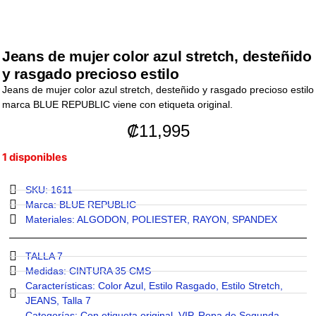
Jeans de mujer color azul stretch, desteñido
y rasgado precioso estilo
Jeans de mujer color azul stretch, desteñido y rasgado precioso estilo
marca BLUE REPUBLIC viene con etiqueta original.
₡
11,995
1 disponibles
SKU: 1611
Marca:
BLUE REPUBLIC
Materiales:
ALGODON
,
POLIESTER
,
RAYON
,
SPANDEX
TALLA 7
Medidas:
CINTURA 35 CMS
Características:
Color Azul
,
Estilo Rasgado
,
Estilo Stretch
,
JEANS
,
Talla 7
Categorías:
Con etiqueta original
,
VIP
,
Ropa de Segunda