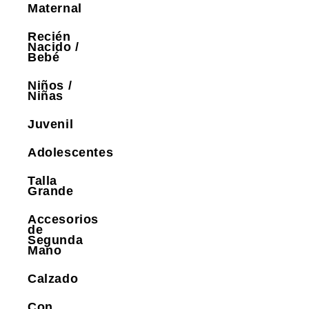
Maternal
Recién
Nacido /
Bebé
Niños /
Niñas
Juvenil
Adolescentes
Talla
Grande
Accesorios
de
Segunda
Mano
Calzado
Con