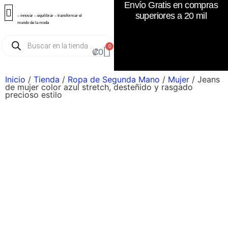
Envío Gratis en compras
superiores a 20 mil
– innovar – equilibrar – transformar el
mundo de la moda
0
₡
0
Inicio
/
Tienda
/
Ropa de Segunda Mano
/
Mujer
/ Jeans
de mujer color azul stretch, desteñido y rasgado
precioso estilo