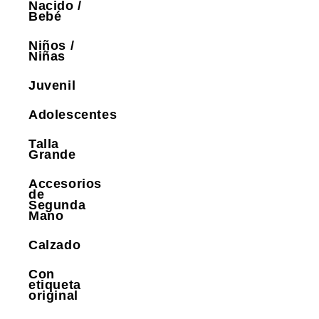
Nacido /
Bebé
Niños /
Niñas
Juvenil
Adolescentes
Talla
Grande
Accesorios
de
Segunda
Mano
Calzado
Con
etiqueta
original