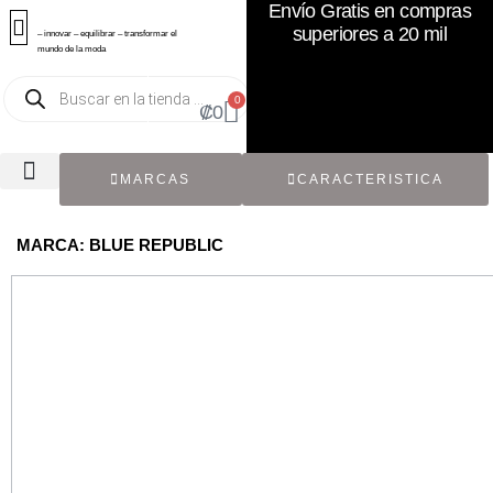
Envío Gratis en compras
superiores a 20 mil
– innovar – equilibrar – transformar el
mundo de la moda
0
₡
0
MARCAS
CARACTERISTICA
TODOS LOS CATÁLOGOS
RECIÉN NACIDO / BEBÉ
ACCESORIOS DE SEGUNDA MANO
CON ETIQUETA ORIGINAL
MARCA: BLUE REPUBLIC