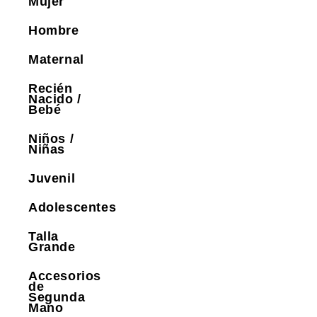
Mujer
Hombre
Maternal
Recién
Nacido /
Bebé
Niños /
Niñas
Juvenil
Adolescentes
Talla
Grande
Accesorios
de
Segunda
Mano