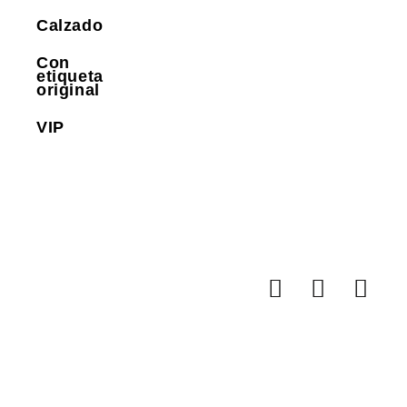
Calzado
Con
etiqueta
original
VIP