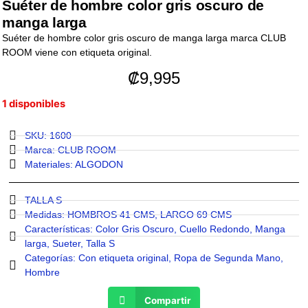
Suéter de hombre color gris oscuro de
manga larga
Suéter de hombre color gris oscuro de manga larga marca CLUB
ROOM viene con etiqueta original.
₡
9,995
1 disponibles
SKU: 1600
Marca:
CLUB ROOM
Materiales:
ALGODON
TALLA S
Medidas:
HOMBROS 41 CMS
,
LARGO 69 CMS
Características:
Color Gris Oscuro
,
Cuello Redondo
,
Manga
larga
,
Sueter
,
Talla S
Categorías:
Con etiqueta original
,
Ropa de Segunda Mano
,
Hombre
Compartir