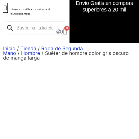
Envío Gratis en compras
superiores a 20 mil
– innovar – equilibrar – transformar el
mundo de la moda
0
₡
0
Inicio
/
Tienda
/
Ropa de Segunda
Mano
/
Hombre
/ Suéter de hombre color gris oscuro
de manga larga