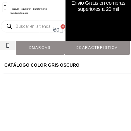
Envío Gratis en compras
superiores a 20 mil
– innovar – equilibrar – transformar el
mundo de la moda
0
₡
0
MARCAS
CARACTERISTICA
TODOS LOS CATÁLOGOS
RECIÉN NACIDO / BEBÉ
ACCESORIOS DE SEGUNDA MANO
CON ETIQUETA ORIGINAL
CATÁLOGO COLOR GRIS OSCURO