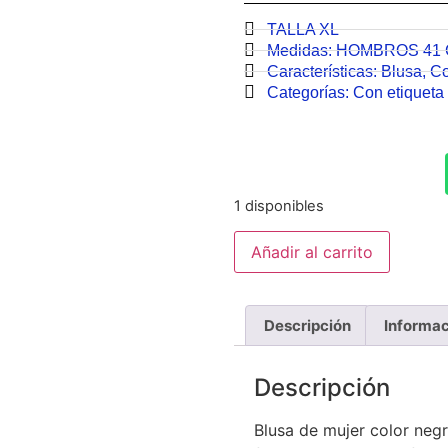
TALLA XL
Medidas:
HOMBROS 41
Características:
Blusa
,
Co
Categorías:
Con etiqueta 
1 disponibles
Añadir al carrito
Descripción
Informac
Descripción
Blusa de mujer color neg