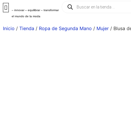
– innovar – equilibrar – transformar
el mundo de la moda
Inicio
/
Tienda
/
Ropa de Segunda Mano
/
Mujer
/ Blusa d