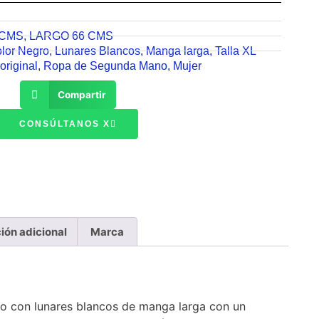
 CMS
,
LARGO 66 CMS
lor Negro
,
Lunares Blancos
,
Manga larga
,
Talla XL
original
,
Ropa de Segunda Mano
,
Mujer
Compartir
CONSÚLTANOS X
ión adicional
Marca
ro con lunares blancos de manga larga con un