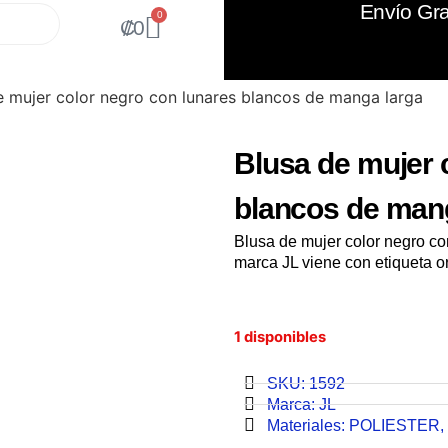
Envío Gra
0
₡
0
e mujer color negro con lunares blancos de manga larga
Blusa de mujer 
blancos de man
Blusa de mujer color negro c
marca JL viene con etiqueta or
1 disponibles
SKU: 1592
Marca:
JL
Materiales:
POLIESTER
,