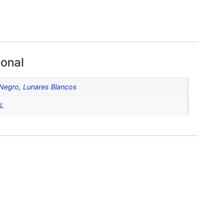
ional
 Negro
,
Lunares Blancos
XL