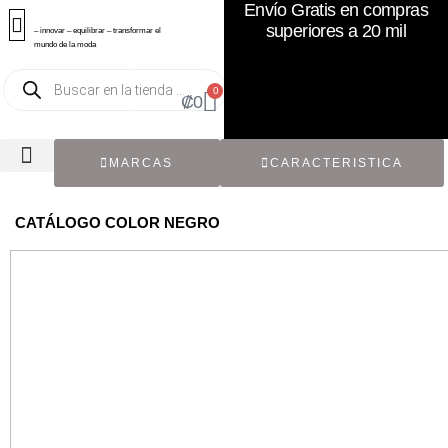
Envío Gratis en compras
superiores a 20 mil
– innovar – equilibrar – transformar el
mundo de la moda
0
₡
0
MARCAS
CARACTERISTICA
TODOS LOS CATÁLOGOS
RECIÉN NACIDO / BEBÉ
ACCESORIOS DE SEGUNDA MANO
CON ETIQUETA ORIGINAL
CATÁLOGO COLOR NEGRO