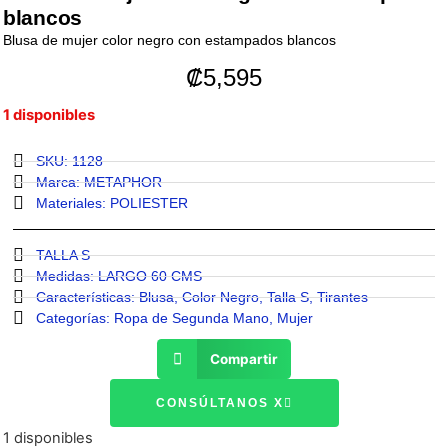
blancos
Blusa de mujer color negro con estampados blancos
₡
5,595
1 disponibles
SKU: 1128
Marca:
METAPHOR
Materiales:
POLIESTER
TALLA S
Medidas:
LARGO 60 CMS
Características:
Blusa
,
Color Negro
,
Talla S
,
Tirantes
Categorías:
Ropa de Segunda Mano
,
Mujer
Compartir
CONSÚLTANOS X
1 disponibles