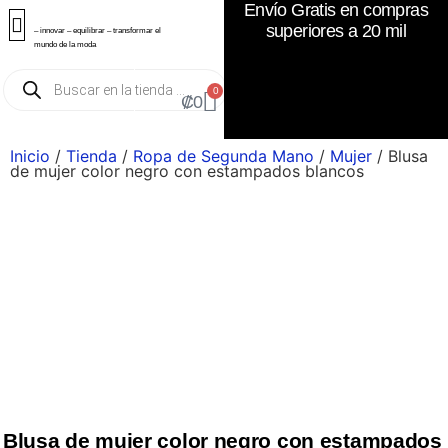
Envío Gratis en compras
superiores a 20 mil
– innovar – equilibrar – transformar el
mundo de la moda
0
₡
0
Inicio
/
Tienda
/
Ropa de Segunda Mano
/
Mujer
/ Blusa
de mujer color negro con estampados blancos
Blusa de mujer color negro con estampados