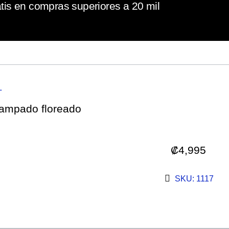
tis en compras superiores a 20 mil
L
tampado floreado
₡
4,995
SKU: 1117