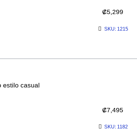
₡
5,299
SKU: 1215
 estilo casual
₡
7,495
SKU: 1182