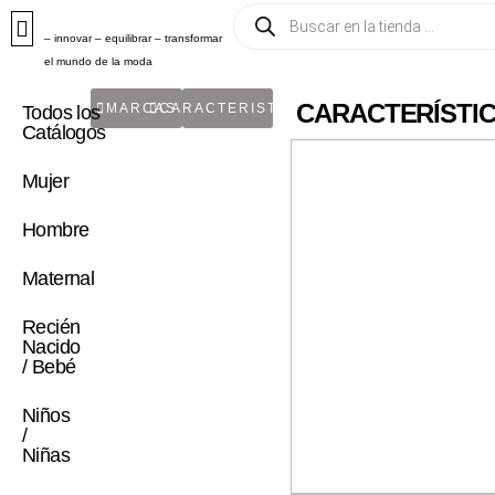
– innovar – equilibrar – transformar
el mundo de la moda
CARACTERÍSTIC
MARCAS
CARACTERISTICA
Todos los
Catálogos
Mujer
Hombre
Maternal
Recién
Nacido
/ Bebé
Niños
/
Niñas