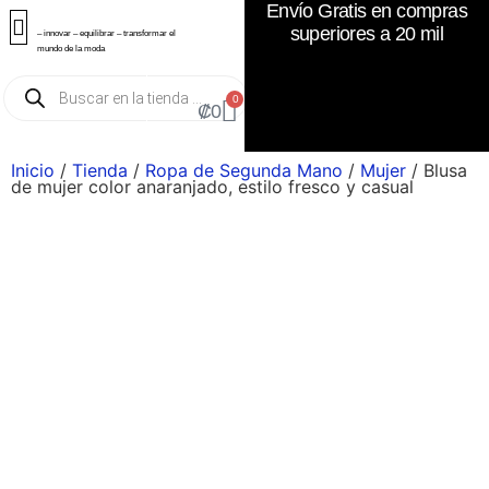
Envío Gratis en compras
superiores a 20 mil
– innovar – equilibrar – transformar el
mundo de la moda
0
₡
0
Inicio
/
Tienda
/
Ropa de Segunda Mano
/
Mujer
/ Blusa
de mujer color anaranjado, estilo fresco y casual