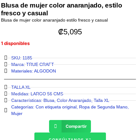
Blusa de mujer color anaranjado, estilo
fresco y casual
Blusa de mujer color anaranjado estilo fresco y casual
₡
5,095
1 disponibles
SKU: 1185
Marca:
TRUE CRAFT
Materiales:
ALGODON
TALLA XL
Medidas:
LARGO 56 CMS
Características:
Blusa
,
Color Anaranjado
,
Talla XL
Categorías:
Con etiqueta original
,
Ropa de Segunda Mano
,
Mujer
Compartir