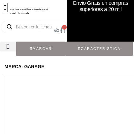
Envío Gratis en compras
superiores a 20 mil
– innovar – equilibrar – transformar el
mundo de la moda
0
₡
0
MARCAS
CARACTERISTICA
TODOS LOS CATÁLOGOS
RECIÉN NACIDO / BEBÉ
ACCESORIOS DE SEGUNDA MANO
CON ETIQUETA ORIGINAL
MARCA: GARAGE