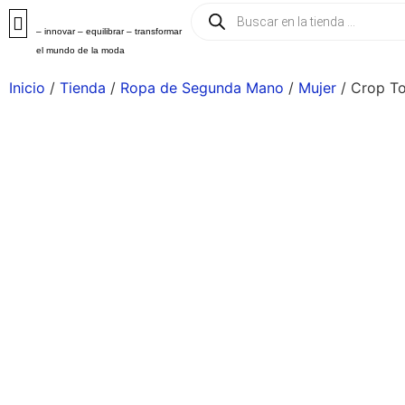
– innovar – equilibrar – transformar
el mundo de la moda
Inicio
/
Tienda
/
Ropa de Segunda Mano
/
Mujer
/ Crop To