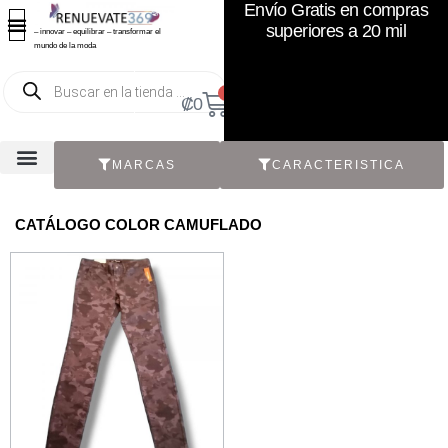
Envío Gratis en compras
superiores a 20 mil
– innovar – equilibrar – transformar el
mundo de la moda
0
₡
0
MARCAS
CARACTERISTICA
TODOS LOS CATÁLOGOS
RECIÉN NACIDO / BEBÉ
ACCESORIOS DE SEGUNDA MANO
CON ETIQUETA ORIGINAL
CATÁLOGO COLOR CAMUFLADO