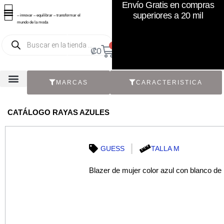
Envío Gratis en compras
superiores a 20 mil
– innovar – equilibrar – transformar el
mundo de la moda
0
₡
0
MARCAS
CARACTERISTICA
CATÁLOGO RAYAS AZULES
GUESS
TALLA M
Blazer de mujer color azul con blanco de 