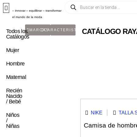
– innovar – equilibrar – transformar
el mundo de la moda
CATÁLOGO RAY
MARCAS
CARACTERISTICA
Todos los
Catálogos
Mujer
Hombre
Maternal
Recién
Nacido
/ Bebé
NIKE
TALLA 
Niños
/
Camisa de hombre 
Niñas