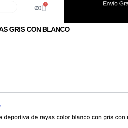
Envío Gra
0
₡
0
AS GRIS CON BLANCO
S
deportiva de rayas color blanco con gris con