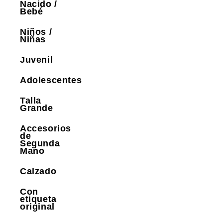
Nacido /
Bebé
Niños /
Niñas
Juvenil
Adolescentes
Talla
Grande
Accesorios
de
Segunda
Mano
Calzado
Con
etiqueta
original