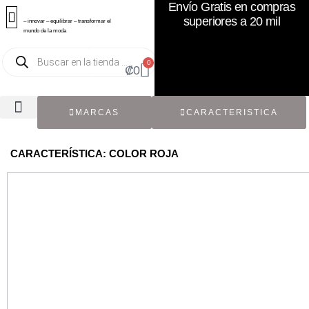
Envío Gratis en compras
superiores a 20 mil
– innovar – equilibrar – transformar el
mundo de la moda
0
₡
0
MARCAS
CARACTERISTICA
TODOS LOS CATÁLOGOS
RECIÉN NACIDO / BEBÉ
ACCESORIOS DE SEGUNDA MANO
CON ETIQUETA ORIGINAL
CARACTERÍSTICA: COLOR ROJA