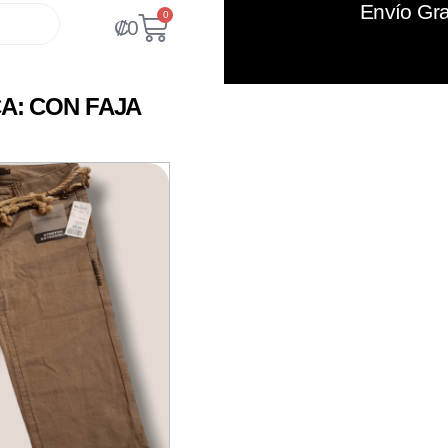
Envío Gra
0
₡
0
A: CON FAJA