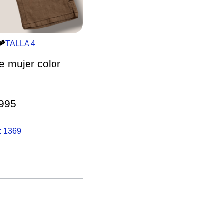
TALLA 4
 mujer color
,995
 1369