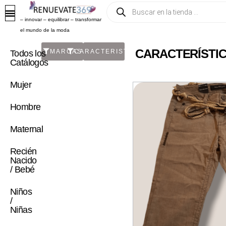
– innovar – equilibrar – transformar
el mundo de la moda
CARACTERÍSTIC
MARCAS
CARACTERISTICA
Todos los
Catálogos
Mujer
Hombre
Maternal
Recién
Nacido
/ Bebé
Niños
/
Niñas