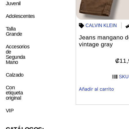
Juvenil
Adolescentes
CALVIN KLEIN
Talla
Grande
Jeans mangano de
vintage gray
Accesorios
de
Segunda
₡
11
Mano
Calzado
SKU:
Con
Añadir al carrito
etiqueta
original
VIP