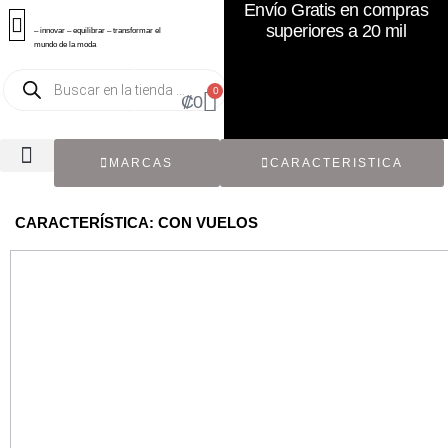
Envío Gratis en compras
superiores a 20 mil
– innovar – equilibrar – transformar el
mundo de la moda
0
₡
0
MARCAS
CARACTERISTICA
TODOS LOS CATÁLOGOS
RECIÉN NACIDO / BEBÉ
ACCESORIOS DE SEGUNDA MANO
CON ETIQUETA ORIGINAL
CARACTERÍSTICA: CON VUELOS