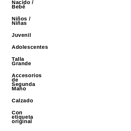
Nacido /
Bebé
Niños /
Niñas
Juvenil
Adolescentes
Talla
Grande
Accesorios
de
Segunda
Mano
Calzado
Con
etiqueta
original