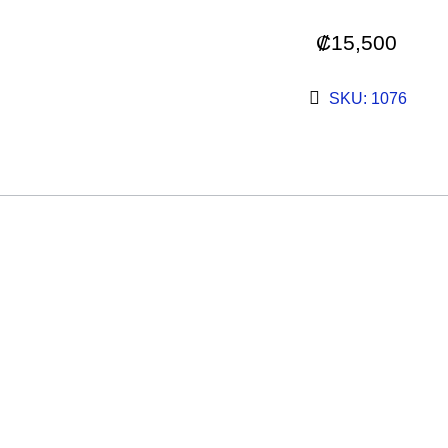
₡
15,500
SKU: 1076