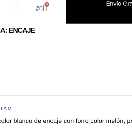
Envío Gra
0
₡
0
A: ENCAJE
LLA M
color blanco de encaje con forro color melón, p