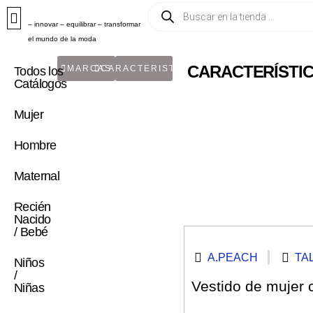
– innovar – equilibrar – transformar
el mundo de la moda
CARACTERÍSTIC
MARCAS
CARACTERISTICA
Todos los
Catálogos
Mujer
Hombre
Maternal
Recién
Nacido
/ Bebé
A.PEACH
TA
Niños
/
Vestido de mujer 
Niñas