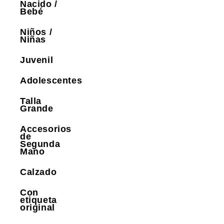
Nacido /
Bebé
Niños /
Niñas
Juvenil
Adolescentes
Talla
Grande
Accesorios
de
Segunda
Mano
Calzado
Con
etiqueta
original