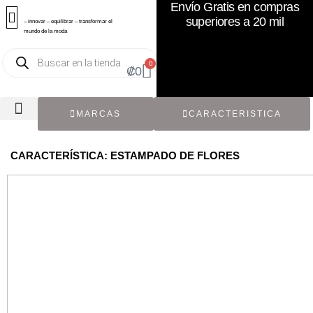
Envío Gratis en compras
superiores a 20 mil
– innovar – equilibrar – transformar el
mundo de la moda
0
₡
0
MARCAS
CARACTERISTICA
TODOS LOS CATÁLOGOS
RECIÉN NACIDO / BEBÉ
ACCESORIOS DE SEGUNDA MANO
CON ETIQUETA ORIGINAL
CARACTERÍSTICA: ESTAMPADO DE FLORES