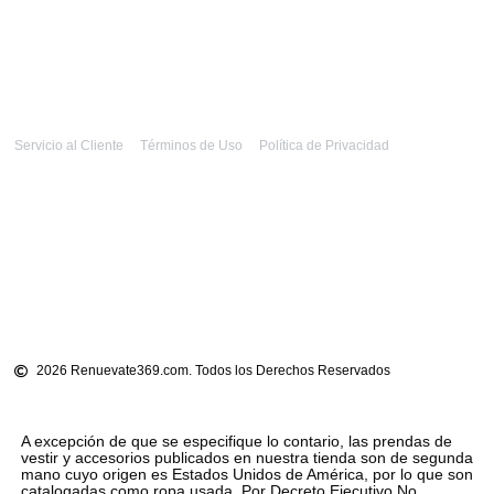
Servicio al Cliente
Términos de Uso
Política de Privacidad
2026 Renuevate369.com. Todos los Derechos Reservados
A excepción de que se especifique lo contario, las prendas de
vestir y accesorios publicados en nuestra tienda son de segunda
mano cuyo origen es Estados Unidos de América, por lo que son
catalogadas como ropa usada. Por Decreto Ejecutivo No.