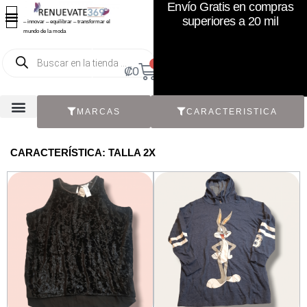
Envío Gratis en compras
superiores a 20 mil
– innovar – equilibrar – transformar el
mundo de la moda
0
₡
0
MARCAS
CARACTERISTICA
TODOS LOS CATÁLOGOS
RECIÉN NACIDO / BEBÉ
ACCESORIOS DE SEGUNDA MANO
CON ETIQUETA ORIGINAL
CARACTERÍSTICA: TALLA 2X