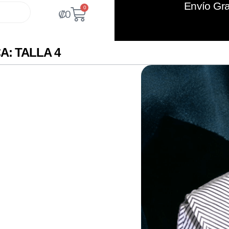
Envío Gra
0
₡
0
A: TALLA 4