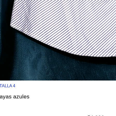
TALLA 4
rayas azules