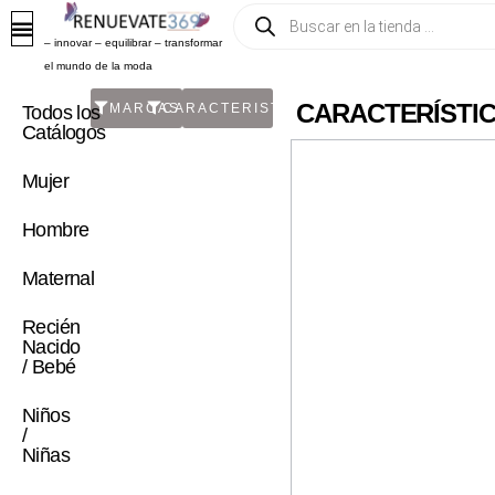
– innovar – equilibrar – transformar
el mundo de la moda
CARACTERÍSTIC
MARCAS
CARACTERISTICA
Todos los
Catálogos
Mujer
Hombre
Maternal
Recién
Nacido
/ Bebé
Niños
/
Niñas