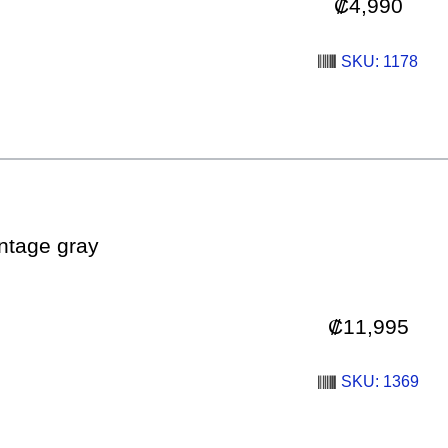
₡
4,990
SKU: 1178
ntage gray
₡
11,995
SKU: 1369