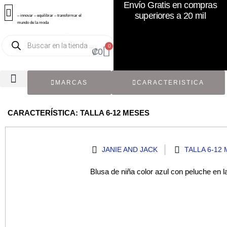
Envío Gratis en compras
superiores a 20 mil
– innovar – equilibrar – transformar el
mundo de la moda
0
₡
0
MARCAS
CARACTERISTICA
TODOS LOS CATÁLOGOS
RECIÉN NACIDO / BEBÉ
ACCESORIOS DE SEGUNDA MANO
CON ETIQUETA ORIGINAL
CARACTERÍSTICA: TALLA 6-12 MESES
JANIE AND JACK
TALLA 6-12
Blusa de niña color azul con peluche en 