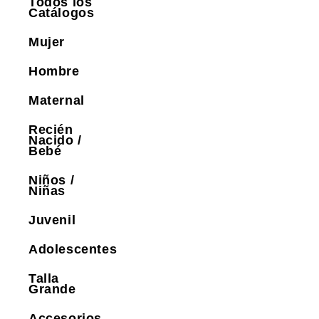
Todos los
Catálogos
Mujer
Hombre
Maternal
Recién
Nacido /
Bebé
Niños /
Niñas
Juvenil
Adolescentes
Talla
Grande
Accesorios