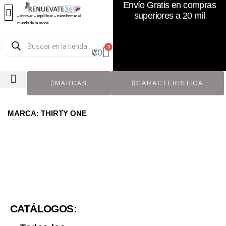
Envío Gratis en compras
superiores a 20 mil
– innovar – equilibrar – transformar el
mundo de la moda
0
₡
0
MARCAS
CARACTERISTICA
TODOS LOS CATÁLOGOS
RECIÉN NACIDO / BEBÉ
ACCESORIOS DE SEGUNDA MANO
CON ETIQUETA ORIGINAL
MARCA: THIRTY ONE
CATÁLOGOS: