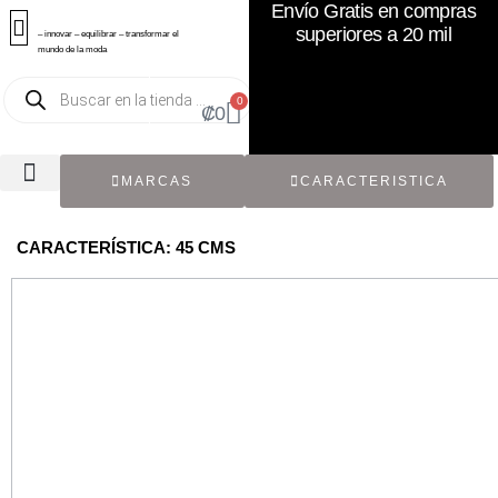
Envío Gratis en compras
superiores a 20 mil
– innovar – equilibrar – transformar el
mundo de la moda
0
₡
0
MARCAS
CARACTERISTICA
TODOS LOS CATÁLOGOS
RECIÉN NACIDO / BEBÉ
ACCESORIOS DE SEGUNDA MANO
CON ETIQUETA ORIGINAL
CARACTERÍSTICA: 45 CMS