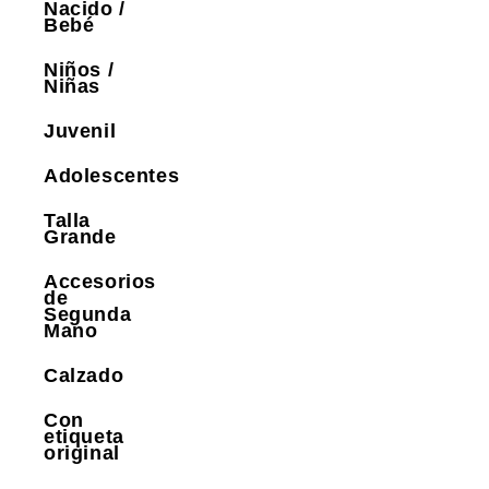
Nacido /
Bebé
Niños /
Niñas
Juvenil
Adolescentes
Talla
Grande
Accesorios
de
Segunda
Mano
Calzado
Con
etiqueta
original