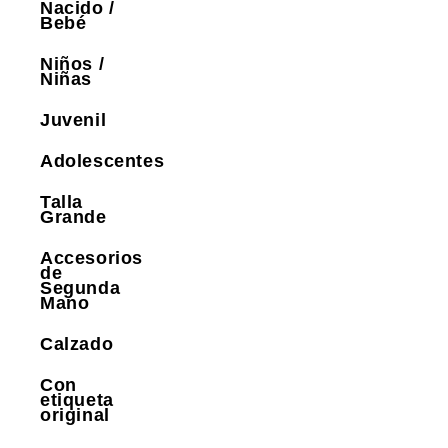
Nacido /
Bebé
Niños /
Niñas
Juvenil
Adolescentes
Talla
Grande
Accesorios
de
Segunda
Mano
Calzado
Con
etiqueta
original