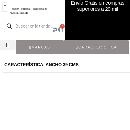
Envío Gratis en compras
superiores a 20 mil
– innovar – equilibrar – transformar el
mundo de la moda
0
₡
0
MARCAS
CARACTERISTICA
TODOS LOS CATÁLOGOS
RECIÉN NACIDO / BEBÉ
ACCESORIOS DE SEGUNDA MANO
CON ETIQUETA ORIGINAL
CARACTERÍSTICA: ANCHO 39 CMS