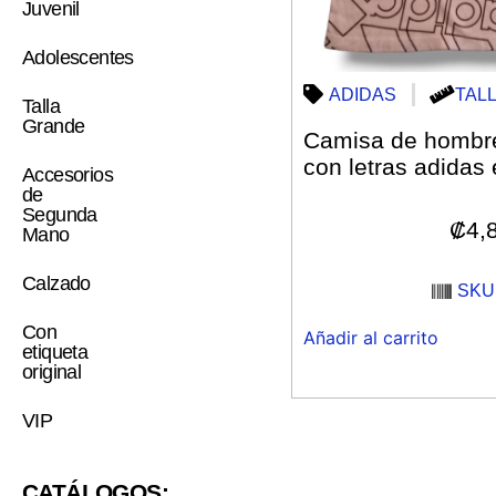
Juvenil
Adolescentes
ADIDAS
TALL
Talla
Grande
Camisa de hombre
con letras adidas 
Accesorios
de
Segunda
₡
4,
Mano
Calzado
SKU:
Con
Añadir al carrito
etiqueta
original
VIP
CATÁLOGOS: