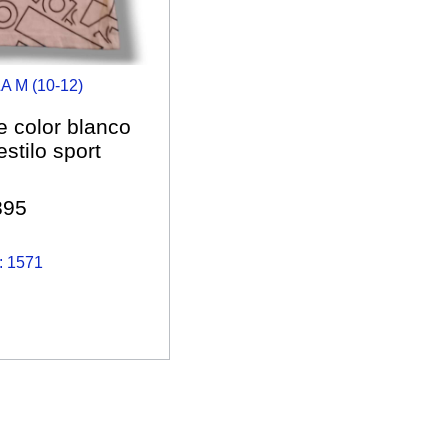
A M (10-12)
 color blanco
estilo sport
895
 1571