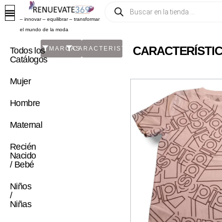
– innovar – equilibrar – transformar
el mundo de la moda
CARACTERÍSTIC
MARCAS
CARACTERISTICA
Todos los
Catálogos
Mujer
Hombre
Maternal
Recién
Nacido
/ Bebé
Niños
/
Niñas