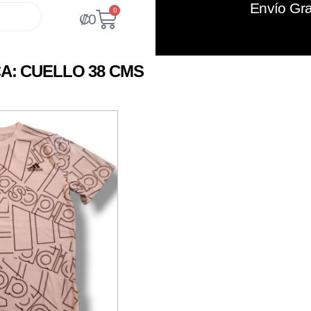
Envío Gra
0
₡
0
A: CUELLO 38 CMS