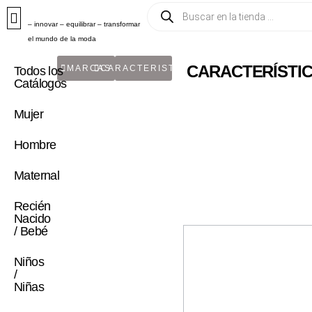
– innovar – equilibrar – transformar
el mundo de la moda
CARACTERÍSTIC
MARCAS
CARACTERISTICA
Todos los
Catálogos
Mujer
Hombre
Maternal
Recién
Nacido
/ Bebé
Niños
/
Niñas