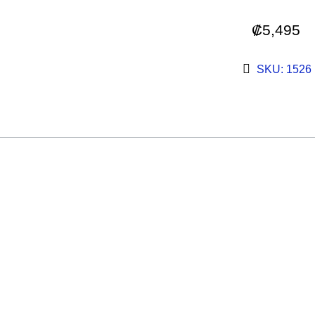
₡
5,495
SKU: 1526