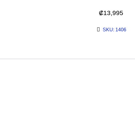
₡
13,995
SKU: 1406