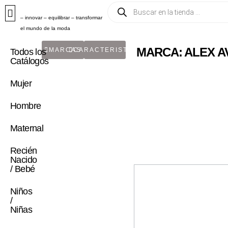
– innovar – equilibrar – transformar
el mundo de la moda
MARCA: ALEX A
MARCAS
CARACTERISTICA
Todos los
Catálogos
Mujer
Hombre
Maternal
Recién
Nacido
/ Bebé
Niños
/
Niñas