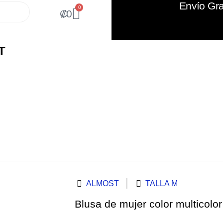
Envío Gra
0
₡
0
T
ALMOST
TALLA M
Blusa de mujer color multicolo