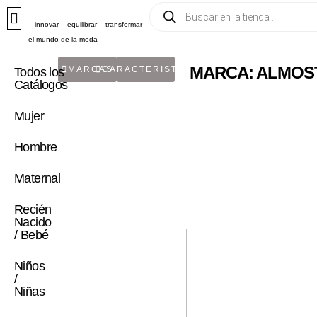
– innovar – equilibrar – transformar
el mundo de la moda
MARCA: ALMOS
MARCAS
CARACTERISTICA
Todos los
Catálogos
Mujer
Hombre
Maternal
Recién
Nacido
/ Bebé
Niños
/
Niñas