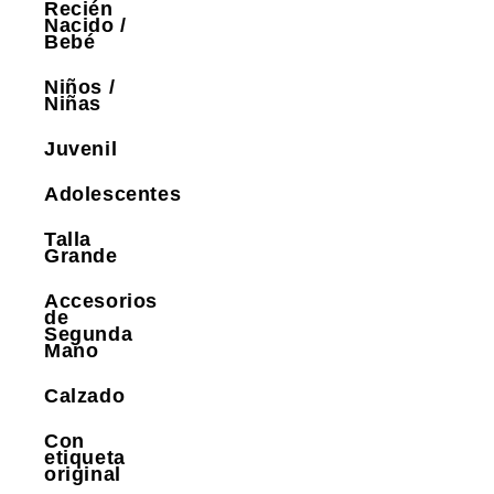
Recién
Nacido /
Bebé
Niños /
Niñas
Juvenil
Adolescentes
Talla
Grande
Accesorios
de
Segunda
Mano
Calzado
Con
etiqueta
original