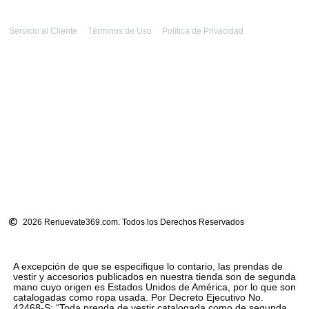
Servicio al Cliente
Términos de Uso
Política de Privacidad
2026 Renuevate369.com. Todos los Derechos Reservados
A excepción de que se especifique lo contario, las prendas de
vestir y accesorios publicados en nuestra tienda son de segunda
mano cuyo origen es Estados Unidos de América, por lo que son
catalogadas como ropa usada. Por Decreto Ejecutivo No.
42468-S: “Toda prenda de vestir catalogada como de segunda