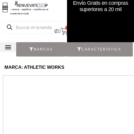
Envío Gratis en compras
superiores a 20 mil
– innovar – equilibrar – transformar el
mundo de la moda
0
₡
0
MARCAS
CARACTERISTICA
TODOS LOS CATÁLOGOS
RECIÉN NACIDO / BEBÉ
ACCESORIOS DE SEGUNDA MANO
CON ETIQUETA ORIGINAL
MARCA: ATHLETIC WORKS