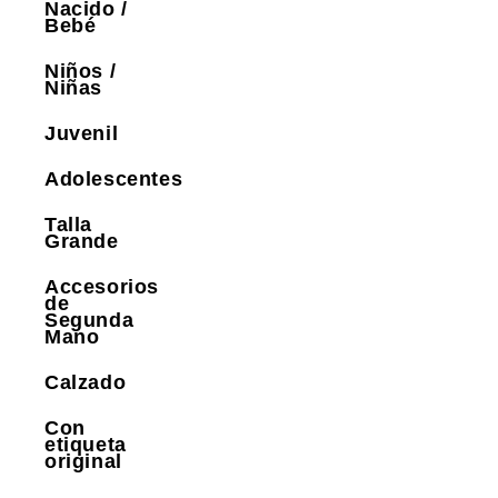
Nacido /
Bebé
Niños /
Niñas
Juvenil
Adolescentes
Talla
Grande
Accesorios
de
Segunda
Mano
Calzado
Con
etiqueta
original