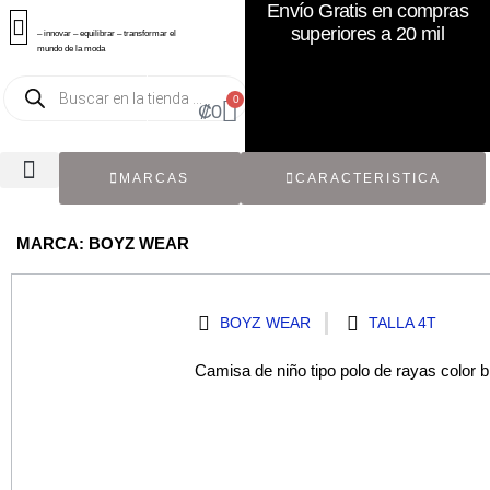
Envío Gratis en compras
superiores a 20 mil
– innovar – equilibrar – transformar el
mundo de la moda
0
₡
0
MARCAS
CARACTERISTICA
TODOS LOS CATÁLOGOS
RECIÉN NACIDO / BEBÉ
ACCESORIOS DE SEGUNDA MANO
CON ETIQUETA ORIGINAL
MARCA: BOYZ WEAR
BOYZ WEAR
TALLA 4T
Camisa de niño tipo polo de rayas color 