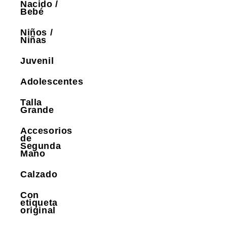
Nacido /
Bebé
Niños /
Niñas
Juvenil
Adolescentes
Talla
Grande
Accesorios
de
Segunda
Mano
Calzado
Con
etiqueta
original