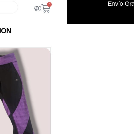
Envío Gra
0
₡
0
ION