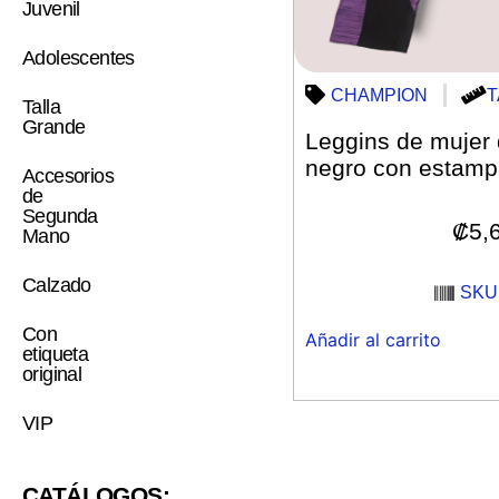
Juvenil
Adolescentes
CHAMPION
T
Talla
Grande
Leggins de mujer 
negro con estam
Accesorios
de
Segunda
₡
5,
Mano
Calzado
SKU:
Con
Añadir al carrito
etiqueta
original
VIP
CATÁLOGOS: