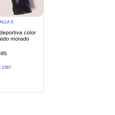
ALLA S
deportiva color
pado morado
695
 1387