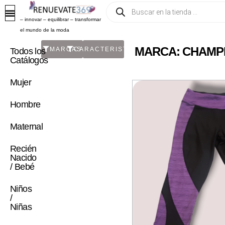
– innovar – equilibrar – transformar
el mundo de la moda
MARCA: CHAMP
MARCAS
CARACTERISTICA
Todos los
Catálogos
Mujer
Hombre
Maternal
Recién
Nacido
/ Bebé
Niños
/
Niñas