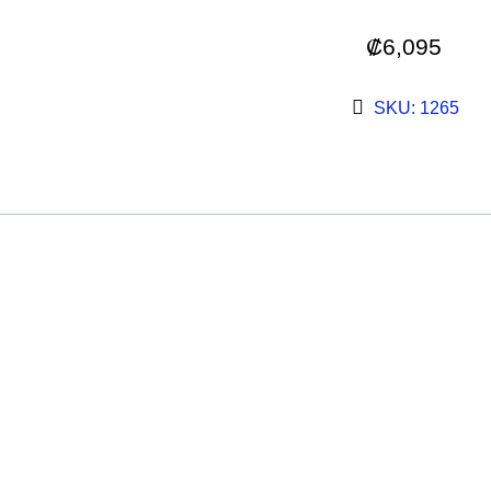
₡
6,095
SKU: 1265