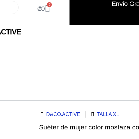
Envío Gra
0
₡
0
CTIVE
D&CO.ACTIVE
TALLA XL
Suéter de mujer color mostaza co