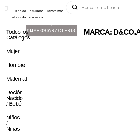
– innovar – equilibrar – transformar
el mundo de la moda
MARCA: D&CO.A
MARCAS
CARACTERISTICA
Todos los
Catálogos
Mujer
Hombre
Maternal
Recién
Nacido
/ Bebé
Niños
/
Niñas