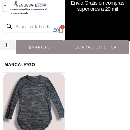
Envío Gratis en compras
superiores a 20 mil
– innovar – equilibrar – transformar el
mundo de la moda
0
₡
0
MARCAS
CARACTERISTICA
TODOS LOS CATÁLOGOS
RECIÉN NACIDO / BEBÉ
ACCESORIOS DE SEGUNDA MANO
CON ETIQUETA ORIGINAL
MARCA: E*GO