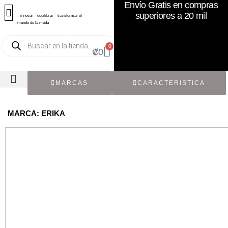
Envío Gratis en compras
superiores a 20 mil
– innovar – equilibrar – transformar el
mundo de la moda
0
₡
0
MARCAS
CARACTERISTICA
TODOS LOS CATÁLOGOS
RECIÉN NACIDO / BEBÉ
ACCESORIOS DE SEGUNDA MANO
CON ETIQUETA ORIGINAL
MARCA: ERIKA