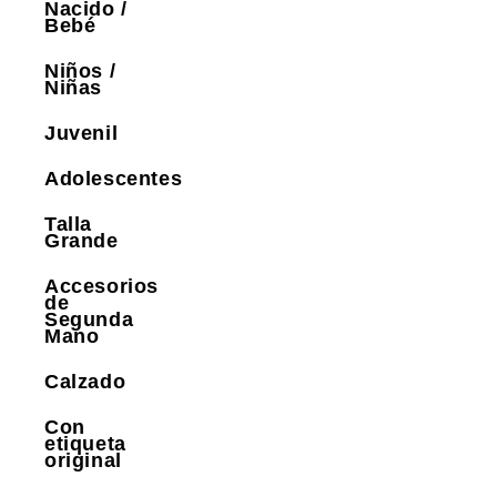
Nacido /
Bebé
Niños /
Niñas
Juvenil
Adolescentes
Talla
Grande
Accesorios
de
Segunda
Mano
Calzado
Con
etiqueta
original