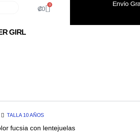
Envío Gra
0
₡
0
ER GIRL
TALLA 10 AÑOS
lor fucsia con lentejuelas