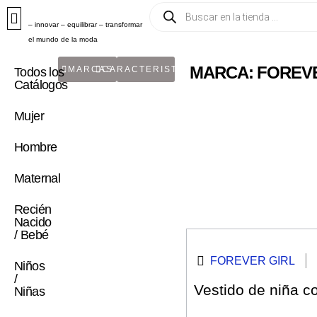
– innovar – equilibrar – transformar
el mundo de la moda
MARCA: FOREV
MARCAS
CARACTERISTICA
Todos los
Catálogos
Mujer
Hombre
Maternal
Recién
Nacido
/ Bebé
FOREVER GIRL
Niños
/
Vestido de niña co
Niñas