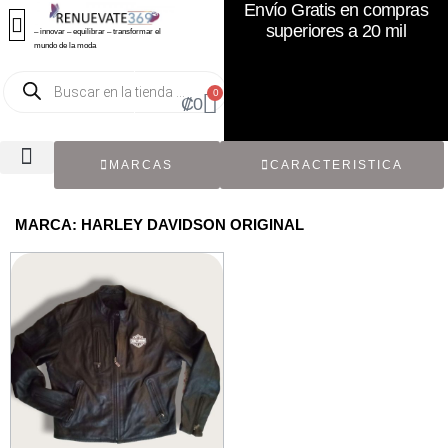
Envío Gratis en compras
superiores a 20 mil
– innovar – equilibrar – transformar el
mundo de la moda
0
₡
0
MARCAS
CARACTERISTICA
TODOS LOS CATÁLOGOS
RECIÉN NACIDO / BEBÉ
ACCESORIOS DE SEGUNDA MANO
CON ETIQUETA ORIGINAL
MARCA: HARLEY DAVIDSON ORIGINAL