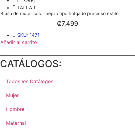
L LOVE
TALLA L
Blusa de mujer color negro tipo holgado precioso estilo
₡
7,499
SKU: 1471
Blusa
Añadir al carrito
de
mujer
color
negro
CATÁLOGOS:
tipo
holgado
precioso
estilo
Todos los Catálogos
cantidad
Mujer
Hombre
Maternal