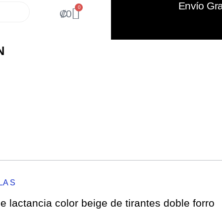
Envío Gra
0
₡
0
N
LA S
 lactancia color beige de tirantes doble forro