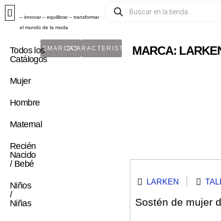
– innovar – equilibrar – transformar
el mundo de la moda
MARCA: LARKE
MARCAS
CARACTERISTICA
Todos los
Catálogos
Mujer
Hombre
Maternal
Recién
Nacido
/ Bebé
LARKEN
TAL
Niños
/
Sostén de mujer de
Niñas