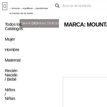
– innovar – equilibrar – transformar
el mundo de la moda
MARCA: MOUNT
MARCAS
CARACTERISTICA
Todos los
Catálogos
Mujer
Hombre
Maternal
Recién
Nacido
/ Bebé
Niños
/
Niñas