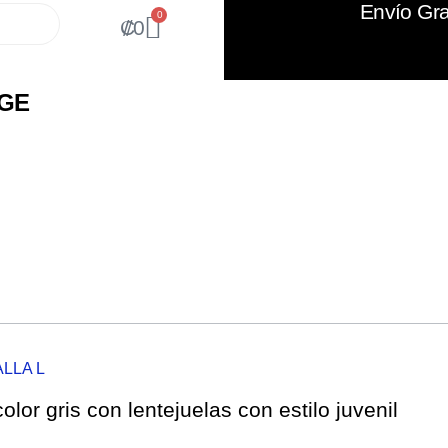
Envío Gra
0
₡
0
IGE
ALLA L
olor gris con lentejuelas con estilo juvenil