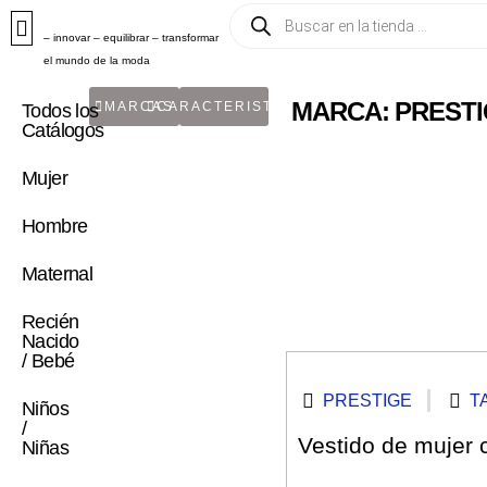
– innovar – equilibrar – transformar
el mundo de la moda
MARCA: PREST
MARCAS
CARACTERISTICA
Todos los
Catálogos
Mujer
Hombre
Maternal
Recién
Nacido
/ Bebé
PRESTIGE
T
Niños
/
Vestido de mujer c
Niñas