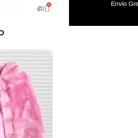
Envío Gra
0
₡
0
O