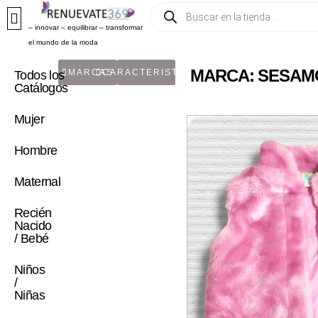
– innovar – equilibrar – transformar
el mundo de la moda
MARCA: SESAM
MARCAS
CARACTERISTICA
Todos los
Catálogos
Mujer
Hombre
Maternal
Recién
Nacido
/ Bebé
Niños
/
Niñas