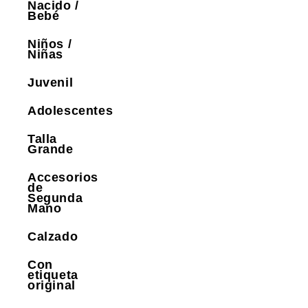
Nacido /
Bebé
Niños /
Niñas
Juvenil
Adolescentes
Talla
Grande
Accesorios
de
Segunda
Mano
Calzado
Con
etiqueta
original