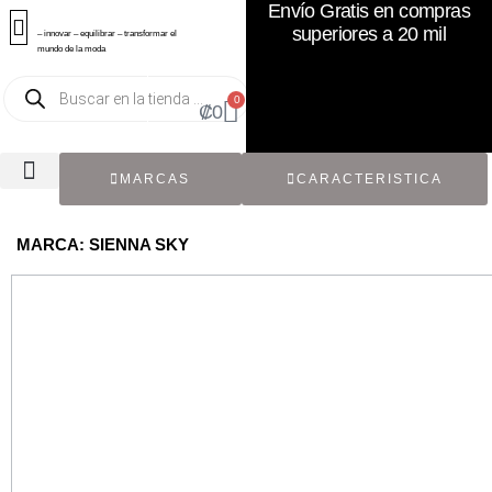
Envío Gratis en compras
superiores a 20 mil
– innovar – equilibrar – transformar el
mundo de la moda
0
₡
0
MARCAS
CARACTERISTICA
TODOS LOS CATÁLOGOS
RECIÉN NACIDO / BEBÉ
ACCESORIOS DE SEGUNDA MANO
CON ETIQUETA ORIGINAL
MARCA: SIENNA SKY