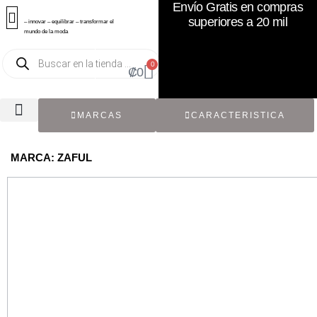
Envío Gratis en compras
superiores a 20 mil
– innovar – equilibrar – transformar el
mundo de la moda
0
₡
0
MARCAS
CARACTERISTICA
TODOS LOS CATÁLOGOS
RECIÉN NACIDO / BEBÉ
ACCESORIOS DE SEGUNDA MANO
CON ETIQUETA ORIGINAL
MARCA: ZAFUL