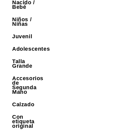
Nacido /
Bebé
Niños /
Niñas
Juvenil
Adolescentes
Talla
Grande
Accesorios
de
Segunda
Mano
Calzado
Con
etiqueta
original