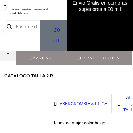
Envío Gratis en compras
superiores a 20 mil
– innovar – equilibrar – transformar el
mundo de la moda
₡
0
0
MARCAS
CARACTERISTICA
TODOS LOS CATÁLOGOS
RECIÉN NACIDO / BEBÉ
ACCESORIOS DE SEGUNDA MANO
CON ETIQUETA ORIGINAL
CATÁLOGO TALLA 2 R
TALL
ABERCROMBIE & FITCH
,
TALL
Jeans de mujer color beige